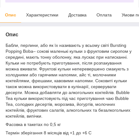
Опис
Характеристики
Доставка
Оплата
Умови п
Опис
Бабли, перлини, або як їх називають у всьому світі Bursting
Popping Boba– сокові маленькі кульки з фруктовим сиропом у
середині, мають тонку оболонку, яка лускає при натисканні.
Кульки не потребують приготування, після розпакування
можна вживати.
Фруктові кульки
неперевершено смакують з
холодними або гарячими напоями, айс ті, молочними
коктейлями, фрешами, кавовими напоями. Соковиті кульки
також можна використовувати в кулінарії, серверувати
десерти. Можна добавляти до алкогольних коктейлів. Bubble
Tea кульки використовують під час приготування чаю Bubble
Tea, солодких десертів, морозива, йогуртів, молочних
коктейлів, фруктових салатів, алкогольних та безалкогольних
коктейлів, випічки.
Фасовка в такетах по 0,5 кг
Термін зберігання 8 місяців від +1 до +6 С