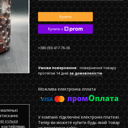
Купити
Купити з
+380 (93) 417-76-36
повернення товару
протягом 14 днів
за домовленістю
 маленькі
атисканні.
У компанії підключені електронні платежі.
ві кульки
Тепер ви можете купити будь-який товар
 коктейлями,
не покидаючи сайту.