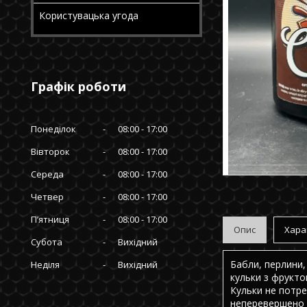
Користувацька угода
Графік роботи
Понеділок
08:00
17:00
Вівторок
08:00
17:00
Середа
08:00
17:00
Четвер
08:00
17:00
Пʼятниця
08:00
17:00
Опис
Хара
Субота
Вихідний
Бабли, перлини, 
Неділя
Вихідний
кульки з фрукто
Кульки не потр
неперевершено 