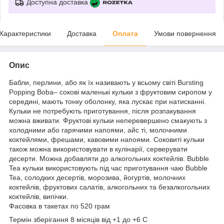
Доступна доставка
Характеристики
Доставка
Оплата
Умови повернення
Опис
Бабли, перлини, або як їх називають у всьому світі Bursting
Popping Boba– сокові маленькі кульки з фруктовим сиропом у
середині, мають тонку оболонку, яка лускає при натисканні.
Кульки не потребують приготування, після розпакування
можна вживати. Фруктові кульки неперевершено смакують з
холодними або гарячими напоями, айс ті, молочними
коктейлями, фрешами, кавовими напоями. Соковиті кульки
також можна використовувати в кулінарії, серверувати
десерти. Можна добавляти до алкогольних коктейлів. Bubble
Tea кульки використовують під час приготування чаю Bubble
Tea, солодких десертів, морозива, йогуртів, молочних
коктейлів, фруктових салатів, алкогольних та безалкогольних
коктейлів, випічки.
Фасовка в такетах по 520 грам
Термін зберігання 8 місяців від +1 до +6 С