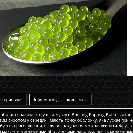
ктеристики
Інформація для замовлення
або як їх називають у всьому світі Bursting Popping Boba– сокові
вим сиропом у середині, мають тонку оболонку, яка лускає при н
бують приготування, після розпакування можна вживати. Фрукто
смакують з холодними або гарячими напоями, айс ті, молочними