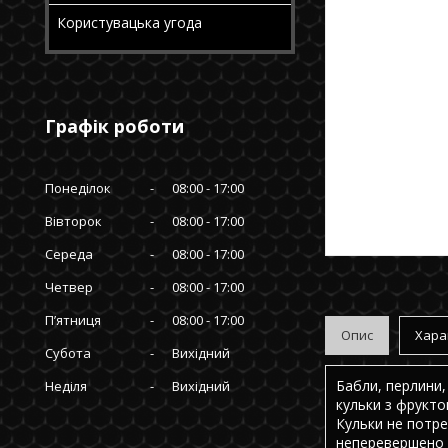
Користувацька угода
Графік роботи
Понеділок
08:00
17:00
Вівторок
08:00
17:00
Середа
08:00
17:00
Четвер
08:00
17:00
Пʼятниця
08:00
17:00
Опис
Хара
Субота
Вихідний
Бабли, перлини, 
Неділя
Вихідний
кульки з фрукто
Кульки не потре
неперевершено 