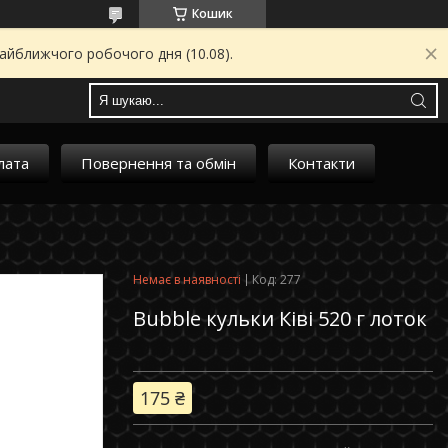
Кошик
найближчого робочого дня (10.08).
лата
Повернення та обмін
Контакти
Немає в наявності
Код:
277
Bubble кульки Ківі 520 г лоток
175 ₴